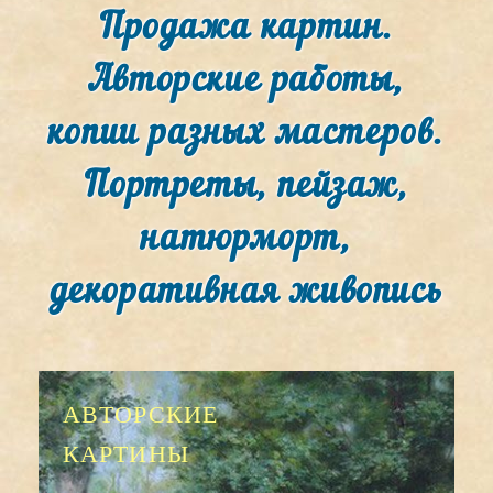
Продажа картин.
Авторские работы,
копии разных мастеров.
Портреты, пейзаж,
натюрморт,
декоративная живопись
АВТОРСКИЕ
КАРТИНЫ